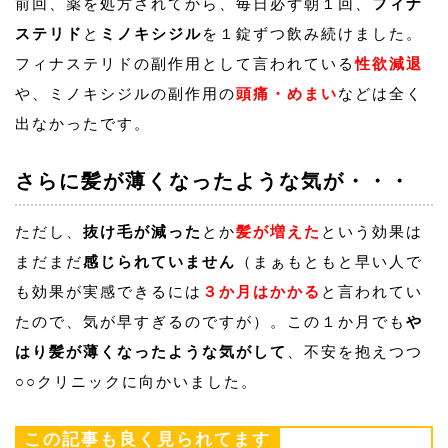
前回、薬を処方されてから、毎日必ず朝１回、
フィナ
ステリド
と
ミノキシジル
を１錠ずつ飲み続けました。
フィナステリドの副作用として言われている
性欲減退
や、ミノキシジルの副作用の
頭痛・めまい
などは全く
出なかったです。
さらに髪が薄くなったような気が・・・
ただし、
抜け毛が減った
とか
髪が増えた
という効果は
まだまだ
感じられていません
（まぁもともと早い人で
も効果が実感できるには
３か月はかかる
と言われてい
たので、気が早すぎるのですが）。この１か月でも
や
はり髪が薄くなったような気がして
、不安を抱えつつ
○○クリニックに向かいました。
この記事も良く見られてます