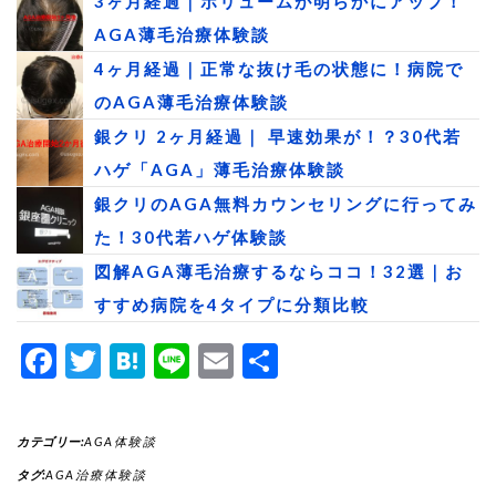
3ヶ月経過｜ボリュームが明らかにアップ！
AGA薄毛治療体験談
4ヶ月経過｜正常な抜け毛の状態に！病院で
のAGA薄毛治療体験談
銀クリ 2ヶ月経過｜ 早速効果が！？30代若
ハゲ「AGA」薄毛治療体験談
銀クリのAGA無料カウンセリングに行ってみ
た！30代若ハゲ体験談
図解AGA薄毛治療するならココ！32選｜お
すすめ病院を4タイプに分類比較
Facebook
Twitter
Hatena
Line
Email
共
有
カテゴリー:
AGA体験談
タグ:
AGA治療体験談