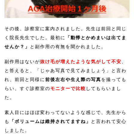
その後、診察室に案内されました。先生は前回と同じ
く院長先生でした。最初に
「動悸とかめまいは出てま
せんか？」
と副作用の有無を聞かれました。
副作用はないが
抜け毛が増えたような気がして不安
、
と答えると、「じゃあ写真で見てみましょう」と言わ
れ、前回と同様に
前後左右や生え際の写真
を撮っても
らい、すぐ診察室の
モニターで比較
してもらいまし
た。
素人目にはほぼ変わってないような感じで、先生から
も
「ボリュームは維持されてますね」
と言われて安心
しました。