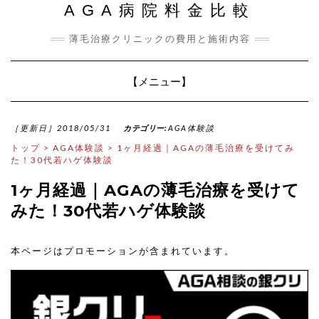
AGA病院料金比較
薄毛治療クリニックの費用と施術内容
Toggle
【メニュー】
Navigation
［更新日］2018/05/31
カテゴリー:
AGA体験談
トップ
>
AGA体験談
>
1ヶ月経過｜AGAの薄毛治療を受けてみ
た！30代若ハゲ体験談
1ヶ月経過｜AGAの薄毛治療を受けて
みた！30代若ハゲ体験談
本ページはプロモーションが含まれています。