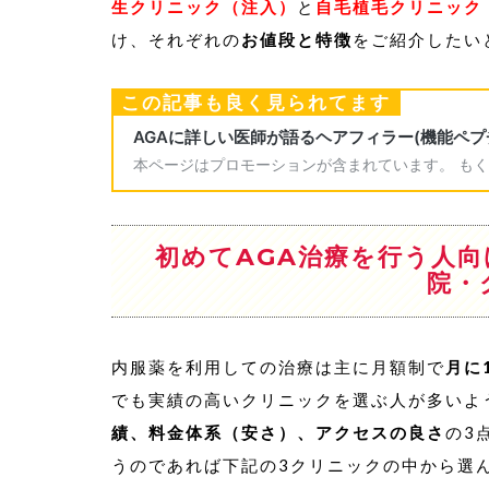
生クリニック（注入）
と
自毛植毛クリニック
け、それぞれの
お値段と特徴
をご紹介したい
この記事も良く見られてます
初めてAGA治療を行う人
院・
内服薬を利用しての治療は主に月額制で
月に
でも実績の高いクリニックを選ぶ人が多いよ
績、料金体系（安さ）、アクセスの良さ
の3
うのであれば下記の3クリニックの中から選