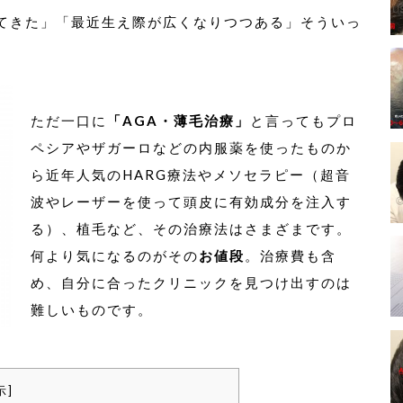
てきた」「最近生え際が広くなりつつある」そういっ
。
ただ一口に
「AGA・
薄毛治療」
と言ってもプロ
ペシアやザガーロなどの内服薬を使ったものか
ら近年人気のHARG療法やメソセラピー（超音
波やレーザーを使って頭皮に有効成分を注入す
る）、植毛など、その治療法はさまざまです。
何より気になるのがその
お値段
。治療費も含
め、自分に合ったクリニックを見つけ出すのは
難しいものです。
示
]