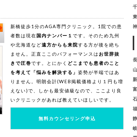
新橋徒歩1分のAGA専門クリニック。1院での患
者数は現在
国内ナンバー１
です。そのため九州
や北海道など
遠方からも来院
する方が後を絶ち
ません。正直ここのパフォーマンスは
お世辞抜
きで圧巻
です。とにかく
どこまでも患者のこと
を考えて「悩みを解決する」
姿勢が半端ではあ
りません。明朗会計(WEB掲載価格より１円も増
えない)で、しかも最安値級なので、ここより良
いクリニックがあれば教えていほしいです。
無料カウンセリング申込