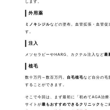
します。
外用薬
ミノキシジル
などの塗布。血管拡張・血管促
す。
注入
メソセラピーやHARG、カクテル注入など
最
植毛
数十万円～数百万円。
自毛植毛
など自分の毛
することができます。
そこで今回は、まず最初に「初めてAGA治
サイトが
最もおすすめできるクリニック
をご