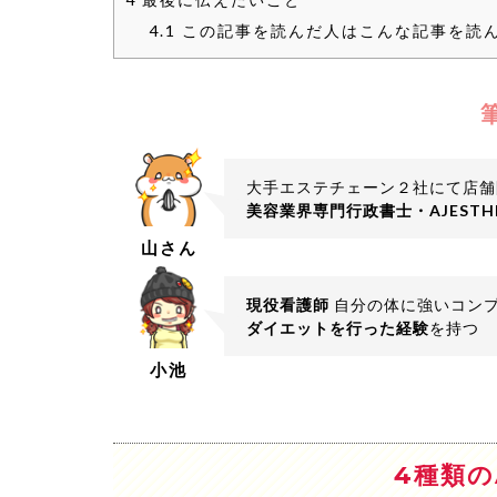
4.1
この記事を読んだ人はこんな記事を読
大手エステチェーン２社にて店舗
美容業界専門行政書士・AJEST
山さん
現役看護師
自分の体に強いコン
ダイエットを行った経験
を持つ
小池
4種類の