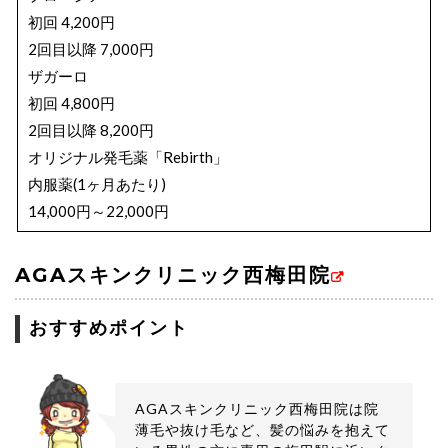
初回 4,200円
2回目以降 7,000円
ザガーロ
初回 4,800円
2回目以降 8,200円
オリジナル発毛薬「Rebirth」
内服薬(1ヶ月あたり)
14,000円～22,000円
外用薬(1ヶ月あたり) 14,000円
AGAスキンクリニック西梅田院
AGA治療施術内容と料金
Dr’sメソ治療 (AGAメソセラピー)
おすすめポイント
2cc 50,000円/1回
4cc 70,000円/1回
医療用（育毛）シャンプー「Dr.BALUMO」 2,900円
AGAスキンクリニック西梅田院は院
薄毛や抜け毛など、髪の悩みを抱えて
シャンプー「Balumo」 2,593円