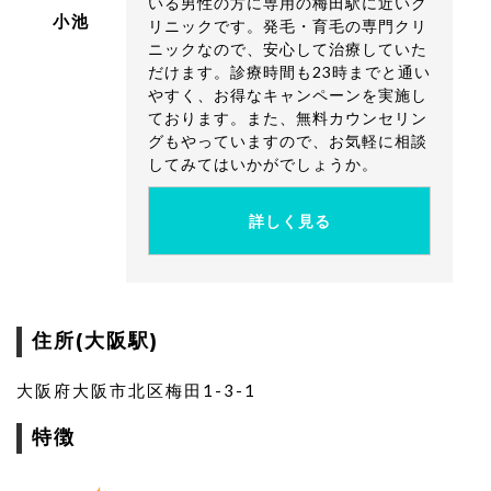
いる男性の方に専用の梅田駅に近いク
ヘアトリートメント「Balumo」 2,593円
小池
リニックです。発毛・育毛の専門クリ
AGA幹細胞再生治療 無痛
ニックなので、安心して治療していた
2cc 60,000円/1回
だけます。診療時間も23時までと通い
やすく、お得なキャンペーンを実施し
4cc 80,000円/1回
ております。また、無料カウンセリン
LED治療ヘアビーム（Hair Beam） 250,000円
グもやっていますので、お気軽に相談
してみてはいかがでしょうか。
植毛料金
詳しく見る
Hair Moving植毛法
基本料金 250,000円
100グラフト(8.5c㎡) 100,000円
500グラフト(42.5c㎡) 500,000円
住所(大阪駅)
1,000グラフト(85c㎡) 1,000,000円
大阪府大阪市北区梅田1-3-1
特徴