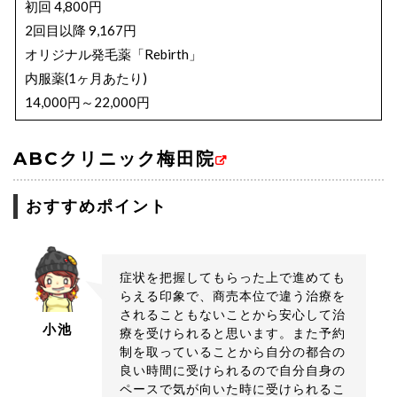
初回 4,800円
2回目以降 9,167円
オリジナル発毛薬「Rebirth」
内服薬(1ヶ月あたり)
14,000円～22,000円
外用薬(1ヶ月あたり) 14,000円
ABCクリニック梅田院
AGA治療施術内容と料金
Dr’sメソ治療 (AGAメソセラピー)
おすすめポイント
2cc 50,000円/1回
4cc 70,000円/1回
医療用（育毛）シャンプー「Dr.BALUMO」 2,900円
症状を把握してもらった上で進めても
らえる印象で、商売本位で違う治療を
シャンプー「Balumo」 2,593円
されることもないことから安心して治
ヘアトリートメント「Balumo」 2,593円
小池
療を受けられると思います。また予約
AGA幹細胞再生治療 無痛
制を取っていることから自分の都合の
2cc 60,000円/1回
良い時間に受けられるので自分自身の
ペースで気が向いた時に受けられるこ
4cc 80,000円/1回