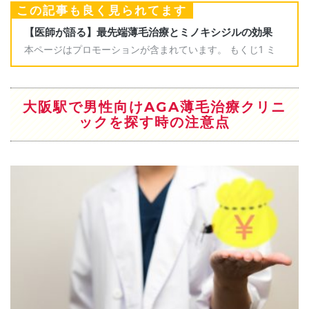
1回（2cc）60,000円～
この記事も良く見られてます
1回（4cc）80,000円～
低出力レーザー治療ヘアビーム
1台250,000円
大阪駅で男性向けAGA薄毛治療クリニ
植毛料金
ックを探す時の注意点
Hair Moving植毛法
※植毛の量によって料金が異なります。カウンセリング時
にご相談ください。
基本料金250,000円
100グラフト(8.5㎠)100,000円※1グラフトあたり1,000円
500グラフト(42.5㎠)500,000円※1グラフトあたり1,000
円
スマートグラフト自毛植毛
※植毛の量によって料金が異なります。カウンセリング時