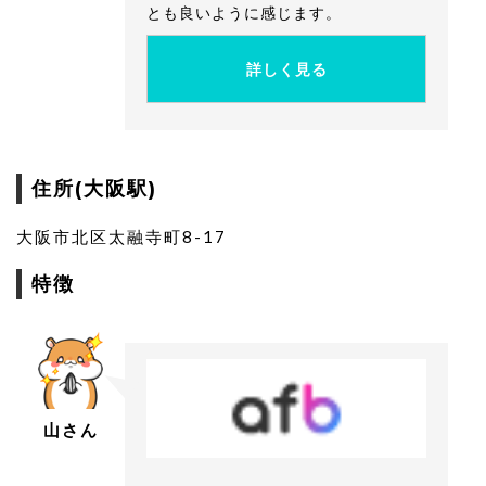
とも良いように感じます。
LED治療ヘアビーム（Hair Beam） 250,000円
植毛料金
詳しく見る
Hair Moving植毛法
基本料金 250,000円
100グラフト(8.5c㎡) 100,000円
住所(大阪駅)
500グラフト(42.5c㎡) 500,000円
1,000グラフト(85c㎡) 1,000,000円
大阪市北区太融寺町8-17
特徴
山さん