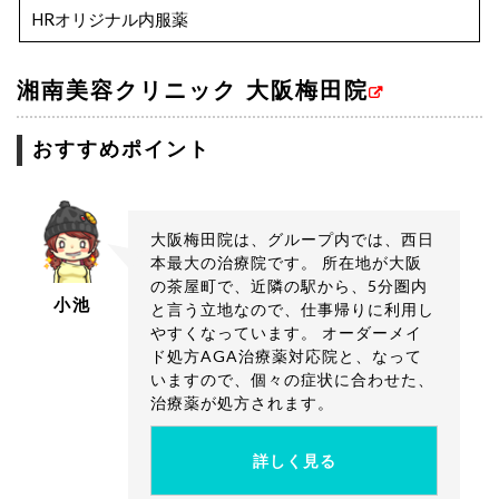
HRオリジナル内服薬
1ヶ月 17,550円
3ヶ月 51,600円
湘南美容クリニック 大阪梅田院
6ヶ月 100,000円
おすすめポイント
ロゲイン 5％（60g）
1ヶ月 5,832円
HRオリジナル外用薬 6.5%ミノキシジル
大阪梅田院は、グループ内では、西日
フィナステリド1mg配合
本最大の治療院です。 所在地が大阪
の茶屋町で、近隣の駅から、5分圏内
1ヶ月 9,800円
小池
と言う立地なので、仕事帰りに利用し
3ヶ月 28,000円
やすくなっています。 オーダーメイ
6ヶ月 49,800円
ド処方AGA治療薬対応院と、なって
いますので、個々の症状に合わせた、
治療薬が処方されます。
セット
HRオリジナル 内服薬+外用薬
詳しく見る
1ヶ月 24,800円