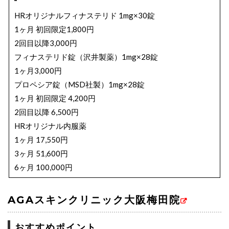
・HRオリジナル内服薬＋外用薬 12ヶ月分（通常価格
HRオリジナルフィナステリド 1mg×30錠
636,000円）
1ヶ月 初回限定1,800円
572,000円
2回目以降3,000円
フィナステリド錠（沢井製薬）1mg×28錠
毛髪再生メソセラピー
1ヶ月3,000円
毛髪再生スマートメソプレミアム
プロペシア錠（MSD社製）1mg×28錠
3回 98,000円
1ヶ月 初回限定 4,200円
6回 192,000円
2回目以降 6,500円
12回 380,000円
HRオリジナル内服薬
ボトックス注射メソセラピー 1回 68,850円
1ヶ月 17,550円
植毛料金
3ヶ月 51,600円
6ヶ月 100,000円
ARTAS（アルタス）植毛
500グラフト 490,000円
ロゲイン 5％（60g）
AGAスキンクリニック大阪梅田院
750グラフト 690,000円
1ヶ月 5,832円
1000グラフト 880,000円
おすすめポイント