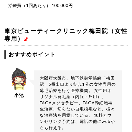
治療費（1回あたり） 100,000円
ヘアマトリックス
治療費（1回あたり） 140,000円
東京ビューティークリニック梅田院（女性
専用）
おすすめポイント
大阪府大阪市、地下鉄御堂筋線「梅田
駅」5番出口より徒歩1分の女性専用の
薄毛治療を行う医療機関。 女性用オ
小池
リジナル発毛薬（内服・外用）、
FAGAメソセラピー、FAGA幹細胞再
生治療、切らない自毛植毛など、様々
な治療法を用意している。 無料カウ
ンセリング予約は、電話の他にwebか
らも行える。