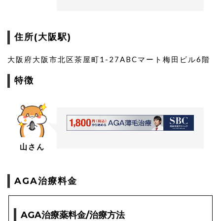
3ヶ月 69,800円
48,000円 継続価格
6ヶ月 128,000円
住所(大阪駅)
※継続価格はスマートメソプレミアムご契約の方、
自毛植毛、ダブルマトリックスを受けられた方が対象。
大阪府大阪市北区茶屋町1-27ABCマート梅田ビル6階
AGA治療施術内容と料金
特徴
血液検査 2,160円
ダブルマトリックス 1回 248,000円
オプションメニュー
ベーシックコース ・HRオリジナル内服薬＋外用薬
山さん
6ヶ月分 96,000円
プレミアムコース6 ・スマートメソプレミアム 6回
・HRオリジナル内服薬＋外用薬 6ヶ月分（通常価格
AGA治療料金
320,000円）
288,000円
AGA治療薬料金/治療方法
プレミアムコース12 ・スマートメソプレミアム 12回