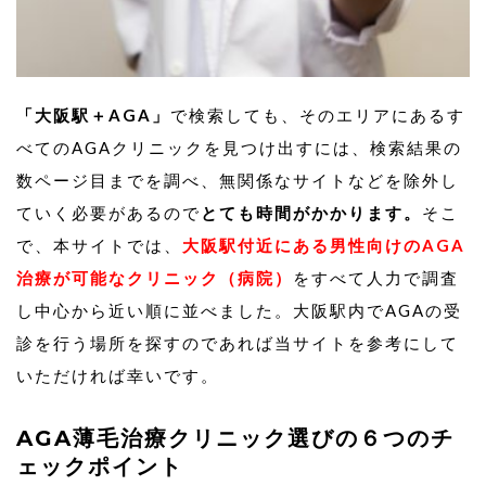
にご相談ください。
基本料金300,000円
100グラフト(8.5㎠)100,000円※1グラフトあたり1,000円
500グラフト(42.5㎠)500,000円※1グラフトあたり1,000
「大阪駅＋AGA」
で検索しても、そのエリアにあるす
円
べてのAGAクリニックを見つけ出すには、検索結果の
数ページ目までを調べ、無関係なサイトなどを除外し
ていく必要があるので
とても時間がかかります。
そこ
で、本サイトでは、
大阪駅付近にある男性向けのAGA
治療が可能なクリニック（病院）
をすべて人力で調査
し中心から近い順に並べました。大阪駅内でAGAの受
診を行う場所を探すのであれば当サイトを参考にして
いただければ幸いです。
AGA薄毛治療クリニック選びの６つのチ
ェックポイント