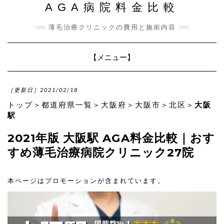
AGA病院料金比較
薄毛治療クリニックの費用と施術内容
Toggle
【メニュー】
Navigation
［更新日］2021/02/18
トップ
＞
都道府県一覧
＞
大阪府
＞
大阪市
＞
北区
＞
大阪
駅
2021年版 大阪駅 AGA料金比較｜おす
すめ薄毛治療病院クリニック27院
本ページはプロモーションが含まれています。