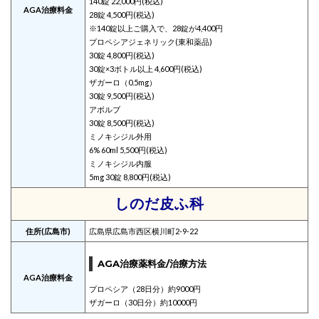
140錠 22,000円(税込)
AGA治療料金
28錠 4,500円(税込)
※140錠以上ご購入で、28錠が4,400円
プロペシアジェネリック(東和薬品)
30錠 4,800円(税込)
30錠×3ボトル以上 4,600円(税込)
ザガーロ（0.5mg）
30錠 9,500円(税込)
アボルブ
30錠 8,500円(税込)
ミノキシジル外用
6% 60ml 5,500円(税込)
ミノキシジル内服
5mg 30錠 8,800円(税込)
しのだ皮ふ科
住所(広島市)
広島県広島市西区横川町2-9-22
AGA治療薬料金/治療方法
AGA治療料金
プロペシア（28日分）約9000円
ザガーロ（30日分）約10000円