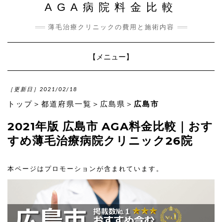
AGA病院料金比較
薄毛治療クリニックの費用と施術内容
Toggle
【メニュー】
Navigation
［更新日］2021/02/18
トップ
＞
都道府県一覧
＞
広島県
＞
広島市
2021年版 広島市 AGA料金比較｜おす
すめ薄毛治療病院クリニック26院
本ページはプロモーションが含まれています。