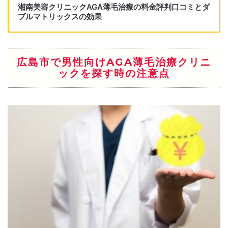
Dr’sメソ治療 (AGAメソセラピー)
2cc 50,000円/1回
4cc 70,000円/1回
医療用（育毛）シャンプー「Dr.BALUMO」 2,900円
広島市で男性向けAGA薄毛治療クリニ
シャンプー「Balumo」 2,593円
ックを探す時の注意点
ヘアトリートメント「Balumo」 2,593円
AGA幹細胞再生治療 無痛
2cc 60,000円/1回
4cc 80,000円/1回
LED治療ヘアビーム（Hair Beam） 250,000円
植毛料金
Hair Moving植毛法
基本料金 250,000円
100グラフト(8.5c㎡) 100,000円
500グラフト(42.5c㎡) 500,000円