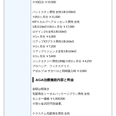
※50日分 ￥19,000
パントスチン男性 女性1本(100ml)
※約1ヶ月分 ￥11,000
KIPスカルプヘアエッセンス男性 女性
1本(110ml)※約1ヶ月分 ￥17,000
ロゲイン2％女性1本(60ml)
※1ヶ月分 ￥6,000
リアップX5プラス男性1本(60ml)
※1ヶ月分 ￥7,200
リアップリジェンヌ女性1本(60ml)
※1ヶ月分 ￥5,400
ジンクエナジー男性180錠※約1ヶ月分 ￥4,250
プロペシア、フィナステリド、
アボルブ or ザガーロと同時購入時 ￥3,000
AGA治療施術内容と料金
金額は税抜き
毛髪再生トータルパッケージプラン男性 女性
モニター価格 ￥1,000,000
※預り金20万円別途要。
ケラステム毛髪再生男性 女性