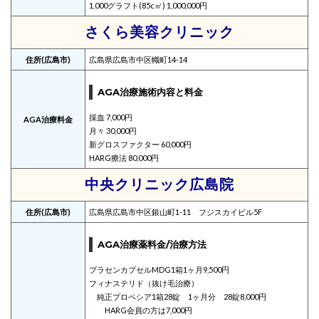
1,000グラフト(85c㎡) 1,000,000円
さくら美容クリニック
住所(広島市)
広島県広島市中区幟町14-14
AGA治療施術内容と料金
採血 7,000円
AGA治療料金
月々 30,000円
新グロスファクター 60,000円
HARG療法 80,000円
中央クリニック広島院
住所(広島市)
広島県広島市中区銀山町1-11 フジスカイビル5F
AGA治療薬料金/治療方法
プラセンカプセルMDG1箱1ヶ月9,500円
フィナステリド（抜け毛治療）
純正プロペシア1箱28錠 1ヶ月分 28錠8,000円
HARG会員の方は7,000円