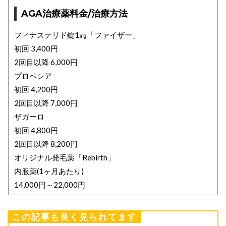
AGA治療薬料金/治療方法
フィナステリド錠1㎎「ファイザー」
初回 3,400円
2回目以降 6,000円
プロペシア
初回 4,200円
2回目以降 7,000円
ザガーロ
初回 4,800円
2回目以降 8,200円
オリジナル発毛薬「Rebirth」
内服薬(1ヶ月あたり)
14,000円～22,000円
外用薬(1ヶ月あたり) 14,000円
この記事も良く見られてます
AGA治療施術内容と料金