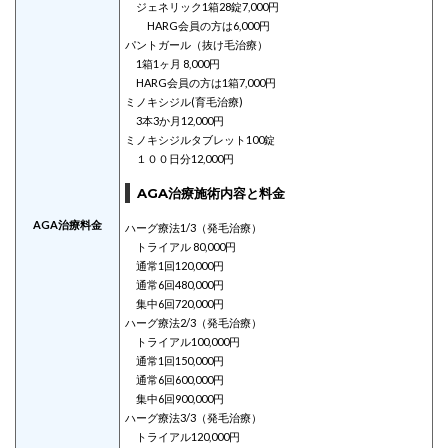
ジェネリック1箱28錠7,000円
HARG会員の方は6,000円
パントガール（抜け毛治療）
1箱1ヶ月 8,000円
HARG会員の方は1箱7,000円
ミノキシジル(育毛治療)
3本3か月12,000円
ミノキシジルタブレット100錠
１００日分12,000円
AGA治療施術内容と料金
AGA治療料金
ハーグ療法1/3（発毛治療）
トライアル 80,000円
通常1回120,000円
通常6回480,000円
集中6回720,000円
ハーグ療法2/3（発毛治療）
トライアル100,000円
通常1回150,000円
通常6回600,000円
集中6回900,000円
ハーグ療法3/3（発毛治療）
トライアル120,000円