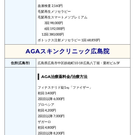
血液検査 2,160円
毛髪再生メソセラピー
毛髪再生スマートメソプレミアム
3回 98,000円
6回 192,000円
12回 380,000円
ボトックス注射メソセラピー 1回 68,850円
AGAスキンクリニック広島院
住所(広島市)
広島県広島市中区鉄砲町10-18 広島八丁堀・栗村ビル5F
AGA治療薬料金/治療方法
フィナステリド錠1㎎「ファイザー」
初回 3,400円
2回目以降 6,000円
プロペシア
初回 4,200円
2回目以降 7,000円
ザガーロ
初回 4,800円
2回目以降 8,200円