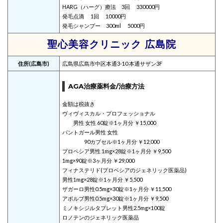
HARG（ハーグ）療法 3回 330000円
発毛点滴 1回 10000円
発毛シャンプー 300ml 5000円
聖心美容クリニック 広島院
住所(広島市)
広島県広島市中区本通3-10 本通サザン3F
AGA治療薬料金/治療方法
金額は税抜き
ヴィヴィスカル・プロフェッショナル
男性 女性 60錠※1ヶ月分 ￥15,000
パントガール男性 女性
90カプセル※1ヶ月分 ￥12,000
プロペシア男性 1mg×28錠※1ヶ月分 ￥9,500
1mg×90錠※3ヶ月分 ￥29,000
フィナステリド(プロペシアのジェネリック医薬品)
男性1mg×28錠※1ヶ月分 ￥5,500
ザガーロ男性0.5mg×30錠※1ヶ月分 ￥11,500
アボルブ男性0.5mg×30錠※1ヶ月分 ￥9,500
ミノキシジルタブレット男性2.5mg×100錠
ロノテンのジェネリック医薬品