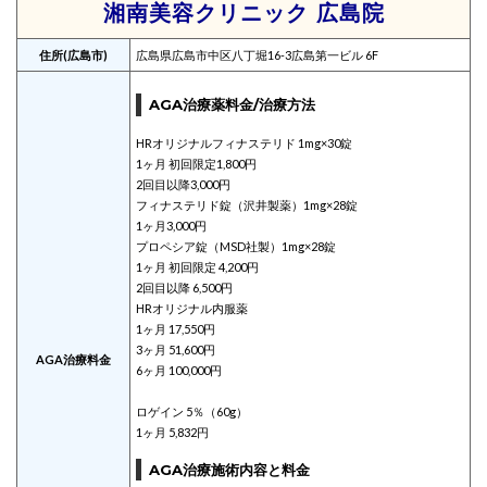
湘南美容クリニック 広島院
住所(広島市)
広島県広島市中区八丁堀16-3広島第一ビル 6F
AGA治療薬料金/治療方法
HRオリジナルフィナステリド 1mg×30錠
1ヶ月 初回限定1,800円
2回目以降3,000円
フィナステリド錠（沢井製薬）1mg×28錠
1ヶ月3,000円
プロペシア錠（MSD社製）1mg×28錠
1ヶ月 初回限定 4,200円
2回目以降 6,500円
HRオリジナル内服薬
1ヶ月 17,550円
3ヶ月 51,600円
AGA治療料金
6ヶ月 100,000円
ロゲイン 5％（60g）
1ヶ月 5,832円
AGA治療施術内容と料金