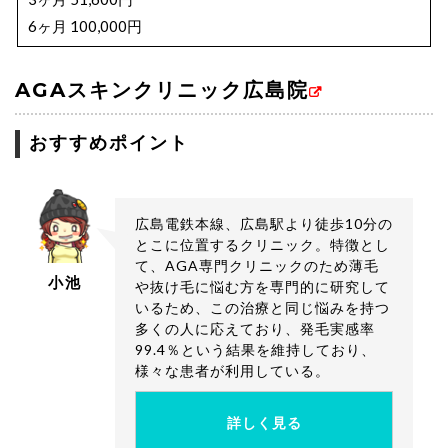
6ヶ月 100,000円
ロゲイン 5％（60g）
AGAスキンクリニック広島院
1ヶ月 5,832円
おすすめポイント
AGA治療施術内容と料金
血液検査 2,160円
毛髪再生メソセラピー
広島電鉄本線、広島駅より徒歩10分の
とこに位置するクリニック。特徴とし
毛髪再生スマートメソプレミアム
て、AGA専門クリニックのため薄毛
3回 98,000円
小池
や抜け毛に悩む方を専門的に研究して
6回 192,000円
いるため、この治療と同じ悩みを持つ
12回 380,000円
多くの人に応えており、発毛実感率
99.4％という結果を維持しており、
ボトックス注射メソセラピー 1回 68,850円
様々な患者が利用している。
詳しく見る