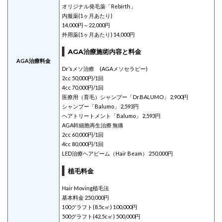
オリジナル発毛薬「Rebirth」
内服薬(1ヶ月あたり)
14,000円～22,000円
外用薬(1ヶ月あたり) 14,000円
AGA治療施術内容と料金
AGA治療料金
Dr’sメソ治療 (AGAメソセラピー)
2cc 50,000円/1回
4cc 70,000円/1回
医療用（育毛）シャンプー「Dr.BALUMO」 2,900円
シャンプー「Balumo」 2,593円
ヘアトリートメント「Balumo」 2,593円
AGA幹細胞再生治療 無痛
2cc 60,000円/1回
4cc 80,000円/1回
LED治療ヘアビーム（Hair Beam） 250,000円
植毛料金
Hair Moving植毛法
基本料金 250,000円
100グラフト(8.5c㎡) 100,000円
500グラフト(42.5c㎡) 500,000円