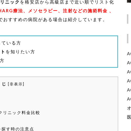
クリニック
を格安店から高級店まで近い順でリスト化
ARG療法、メソセラピー、注射などの施術料金 、
でおすすめの病院がある場合は紹介しています。
している方
ント
を知りたい方
A
方
A
くじ
[
非表示
]
A
クリニック料金比較
医
を探す時の注意点