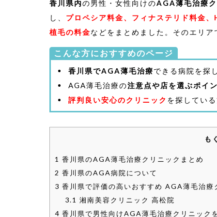
香川県内
の男性・女性向けの
AGA薄毛治療
し、
プロペシア料金、フィナステリド料金、H
植毛の料金
などをまとめました。そのエリア
こんな方におすすめのページ
香川県でAGA薄毛治療
できる病院を探
AGA薄毛治療の
注意点や店を選ぶポイ
評判良い安心のクリニック
を探している
も
1
香川県のAGA薄毛治療クリニックまとめ
2
香川県のAGA病院について
3
香川県で評価の高いおすすめ AGA薄毛治療
3.1
湘南美容クリニック 高松院
4
香川県で男性向けAGA薄毛治療クリニック