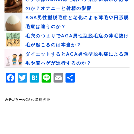
のか？オナニーと射精の影響
AGA男性型脱毛症と老化による薄毛や円形脱
毛症は違うのか？
毛穴のつまりでAGA男性型脱毛症の薄毛抜け
毛が起こるのは本当か？
ダイエットするとAGA男性型脱毛症による薄
毛や若ハゲが進行するのか？
Facebook
Twitter
Hatena
Line
Email
共
有
カテゴリー:
AGAの基礎学習