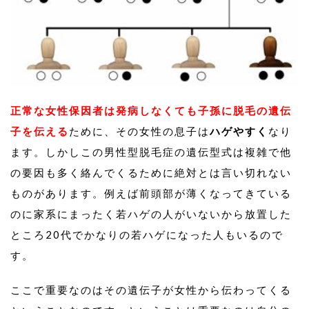
正常な女性保因者は発病しなくても子孫に脱毛の遺伝
子を伝える
ために、その女性の息子は
ハゲやすく
なり
ます。しかしこの男性型脱毛症の遺伝型式は複雑で他
の要因も多く絡んでくるために絶対とは言い切れない
ものがあります。例えば前頭部が薄くなってきている
のに家系にまったく若ハゲの人がいないから放置した
ところ20代でかなりの若ハゲになった人もいるので
す。
ここで重要なのはその遺伝子が女性から伝わってくる