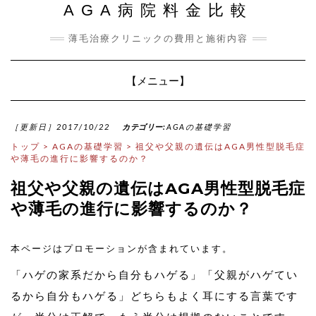
AGA病院料金比較
薄毛治療クリニックの費用と施術内容
Toggle
【メニュー】
Navigation
［更新日］2017/10/22
カテゴリー:
AGAの基礎学習
トップ
>
AGAの基礎学習
>
祖父や父親の遺伝はAGA男性型脱毛症
や薄毛の進行に影響するのか？
祖父や父親の遺伝はAGA男性型脱毛症
や薄毛の進行に影響するのか？
本ページはプロモーションが含まれています。
「ハゲの家系だから自分もハゲる」「父親がハゲてい
るから自分もハゲる」どちらもよく耳にする言葉です