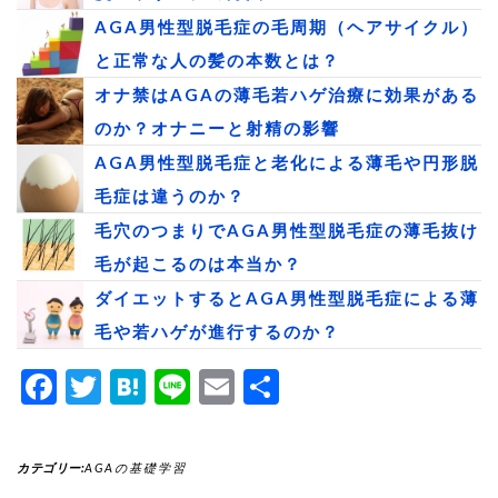
AGA男性型脱毛症の毛周期（ヘアサイクル）
と正常な人の髪の本数とは？
オナ禁はAGAの薄毛若ハゲ治療に効果がある
のか？オナニーと射精の影響
AGA男性型脱毛症と老化による薄毛や円形脱
毛症は違うのか？
毛穴のつまりでAGA男性型脱毛症の薄毛抜け
毛が起こるのは本当か？
ダイエットするとAGA男性型脱毛症による薄
毛や若ハゲが進行するのか？
Facebook
Twitter
Hatena
Line
Email
共
有
カテゴリー:
AGAの基礎学習